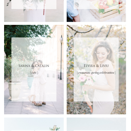
Sabina & Catalin
Elvira & Liviu
{ i do }
{ romantic spring celebration }