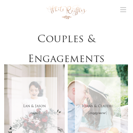
Couples &
Engagements
Lan & Jason
Ioana & Claudiu
{ couple }
{ engagement }