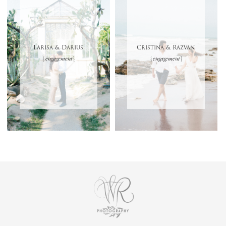
Larisa & Darius
Cristina & Razvan
{ engagement }
{ engagement }